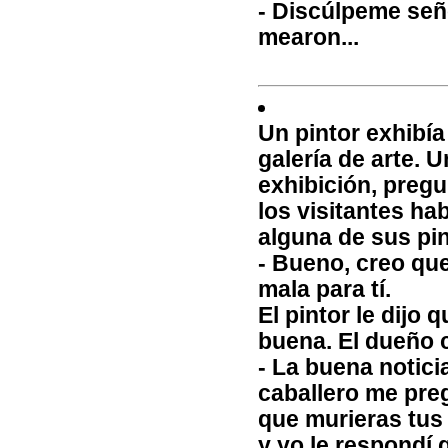
- Discúlpeme seño
mearon...
Un pintor exhibí
galería de arte. U
exhibición, pregu
los visitantes hab
alguna de sus pin
- Bueno, creo qu
mala para tí.
El pintor le dijo
buena. El dueño 
- La buena notici
caballero me preg
que murieras tus 
y yo le respondí q