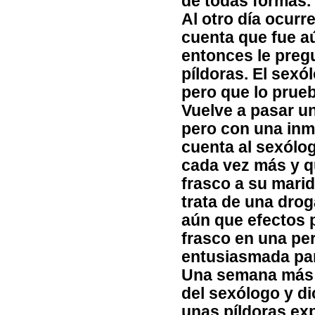
de todas formas.
Al otro día ocurre
cuenta que fue aú
entonces le pregu
píldoras. El sexó
pero que lo prueb
Vuelve a pasar un
pero con una inm
cuenta al sexólo
cada vez más y qu
frasco a su marid
trata de una dro
aún que efectos p
frasco en una per
entusiasmada par
Una semana más ta
del sexólogo y di
unas píldoras ex