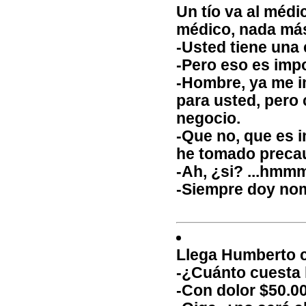
Un tío va al médi
médico, nada más
-Usted tiene una
-Pero eso es impo
-Hombre, ya me i
para usted, pero 
negocio.
-Que no, que es 
he tomado precau
-Ah, ¿si? ...hmm
-Siempre doy nom
Llega Humberto c
-¿Cuánto cuesta 
-Con dolor $50.00