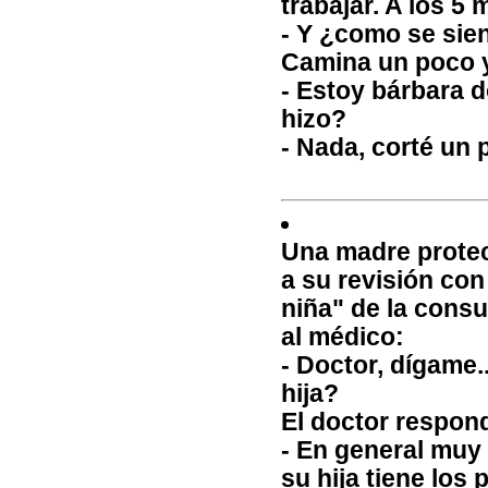
trabajar. A los 5 
- Y ¿como se sie
Camina un poco 
- Estoy bárbara 
hizo?
- Nada, corté un 
Una madre protec
a su revisión con
niña" de la consu
al médico:
- Doctor, dígame.
hija?
El doctor respon
- En general muy b
su hija tiene los p