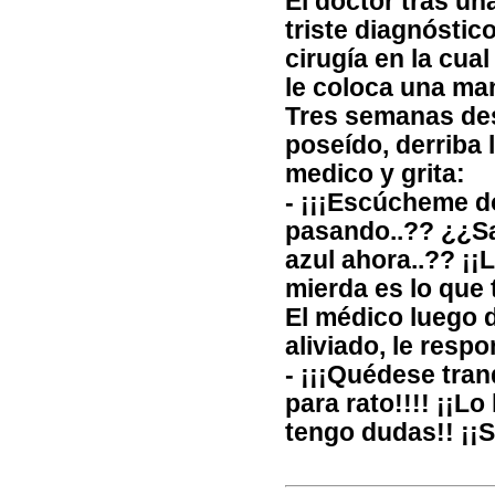
El doctor tras un
triste diagnóstic
cirugía en la cua
le coloca una man
Tres semanas de
poseído, derriba 
medico y grita:
- ¡¡¡Escúcheme do
pasando..?? ¿¿Sa
azul ahora..?? ¡¡
mierda es lo que 
El médico luego d
aliviado, le resp
- ¡¡¡Quédese tran
para rato!!!! ¡¡L
tengo dudas!! ¡¡