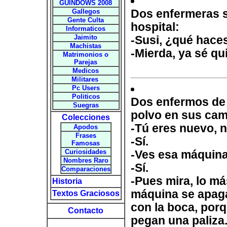
GUINDOWS 2008
Gallegos
Dos enfermeras s
Gente Culta
hospital:
Informaticos
Jaimito
-Susi, ¿qué hace
Machistas
-Mierda, ya sé qui
Matrimonios o
Parejas
Medicos
Militares
Pc Users
Politicos
Dos enfermos de
Suegras
polvo en sus cam
Colecciones
-Tú eres nuevo, n
Apodos
Frases
-Sí.
Famosas
Curiosidades
-Ves esa máquina 
Nombres Raro
-Sí.
Comparaciones
-Pues mira, lo má
Historia
máquina se apaga
Textos Graciosos
con la boca, porq
Contacto
pegan una paliza..