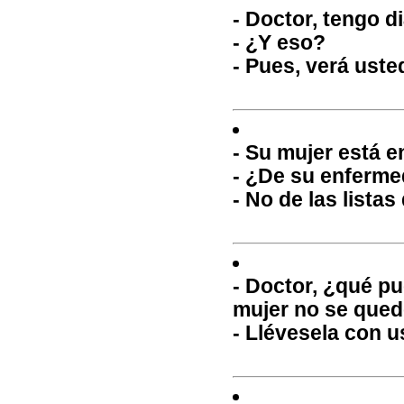
- Doctor, tengo d
- ¿Y eso?
- Pues, verá uste
- Su mujer está en
- ¿De su enferm
- No de las listas
- Doctor, ¿qué p
mujer no se que
- Llévesela con u