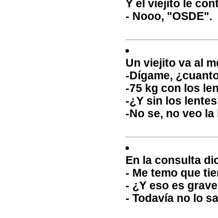
Y el viejito le con
- Nooo, "OSDE".
Un viejito va al 
-Dígame, ¿cuant
-75 kg con los le
-¿Y sin los lente
-No se, no veo la 
En la consulta di
- Me temo que ti
- ¿Y eso es grav
- Todavía no lo s