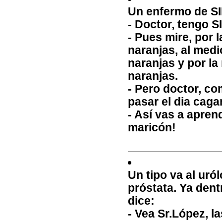
Un enfermo de SID
- Doctor, tengo 
- Pues mire, por 
naranjas, al medi
naranjas y por la
naranjas.
- Pero doctor, c
pasar el dia caga
- Así vas a apren
maricón!
Un tipo va al uró
próstata. Ya dentr
dice:
- Vea Sr.López, l