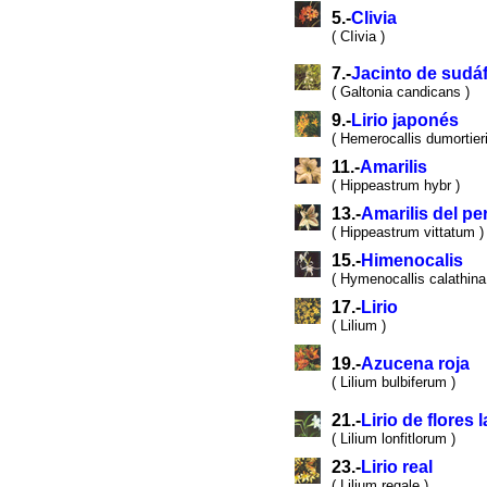
5.-
Clivia
( CIivia )
7.-
Jacinto de sudáf
( Galtonia candicans )
9.-
Lirio japonés
( Hemerocallis dumortieri
11.-
Amarilis
( Hippeastrum hybr )
13.-
Amarilis del pe
( Hippeastrum vittatum )
15.-
Himenocalis
( Hymenocallis calathina
17.-
Lirio
( Lilium )
19.-
Azucena roja
( Lilium bulbiferum )
21.-
Lirio de flores 
( Lilium lonfitlorum )
23.-
Lirio real
( Lilium regale )