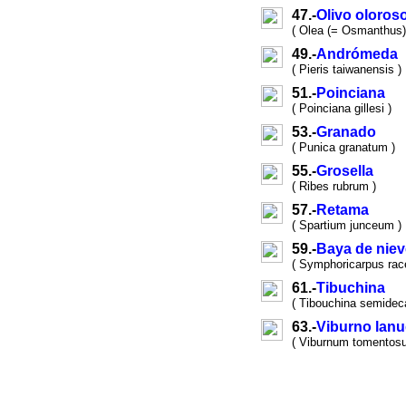
47.-
Olivo oloros
( Olea (= Osmanthus) 
49.-
Andrómeda
( Pieris taiwanensis )
51.-
Poinciana
( Poinciana gillesi )
53.-
Granado
( Punica granatum )
55.-
Grosella
( Ribes rubrum )
57.-
Retama
( Spartium junceum )
59.-
Baya de niev
( Symphoricarpus ra
61.-
Tibuchina
( Tibouchina semidec
63.-
Viburno lan
( Viburnum tomentos