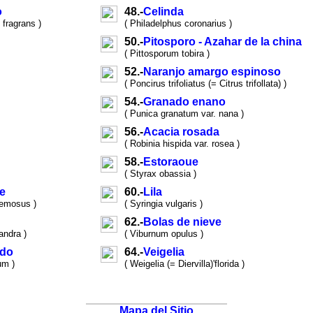
o
48.-
Celinda
fragrans )
( Philadelphus coronarius )
50.-
Pitosporo - Azahar de la china
( Pittosporum tobira )
52.-
Naranjo amargo espinoso
( Poncirus trifoliatus (= Citrus trifollata) )
54.-
Granado enano
( Punica granatum var. nana )
56.-
Acacia rosada
( Robinia hispida var. rosea )
58.-
Estoraoue
( Styrax obassia )
e
60.-
Lila
cemosus )
( Syringia vulgaris )
62.-
Bolas de nieve
andra )
( Viburnum opulus )
udo
64.-
Veigelia
um )
( Weigelia (= Diervilla)'florida )
Mapa del Sitio