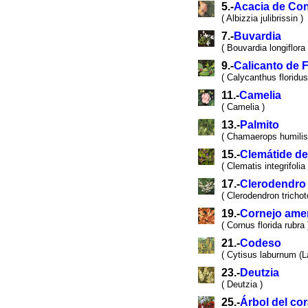
5.-
Acacia de Con
( Albizzia julibrissin )
7.-
Buvardia
( Bouvardia longiflora 
9.-
Calicanto de F
( Calycanthus floridus
11.-
Camelia
( Camelia )
13.-
Palmito
( Chamaerops humilis
15.-
Clemátide de
( Clematis integrifolia 
17.-
Clerodendro
( Clerodendron tricho
19.-
Cornejo ame
( Cornus florida rubra 
21.-
Codeso
( Cytisus laburnum (
23.-
Deutzia
( Deutzia )
25.-
Árbol del cor