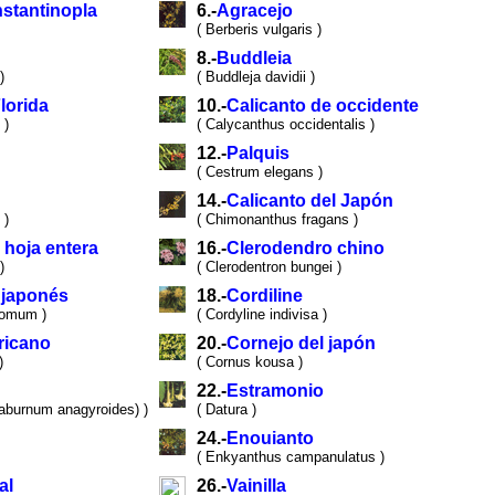
stantinopla
6.-
Agracejo
( Berberis vulgaris )
8.-
Buddleia
)
( Buddleja davidii )
lorida
10.-
Calicanto de occidente
 )
( Calycanthus occidentalis )
12.-
Palquis
( Cestrum elegans )
14.-
Calicanto del Japón
 )
( Chimonanthus fragans )
 hoja entera
16.-
Clerodendro chino
)
( Clerodentron bungei )
 japonés
18.-
Cordiline
tomum )
( Cordyline indivisa )
ricano
20.-
Cornejo del japón
)
( Cornus kousa )
22.-
Estramonio
Laburnum anagyroides) )
( Datura )
24.-
Enouianto
( Enkyanthus campanulatus )
al
26.-
Vainilla