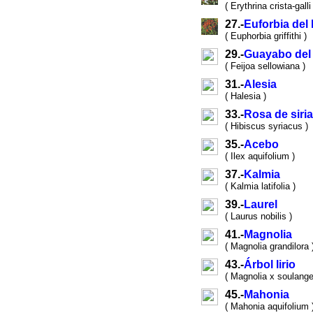
( Erythrina crista-galli 
27.-
Euforbia del
( Euphorbia griffithi )
29.-
Guayabo del 
( Feijoa sellowiana )
31.-
Alesia
( Halesia )
33.-
Rosa de siria
( Hibiscus syriacus )
35.-
Acebo
( Ilex aquifolium )
37.-
Kalmia
( Kalmia latifolia )
39.-
Laurel
( Laurus nobilis )
41.-
Magnolia
( Magnolia grandilora 
43.-
Árbol lirio
( Magnolia x soulange
45.-
Mahonia
( Mahonia aquifolium 