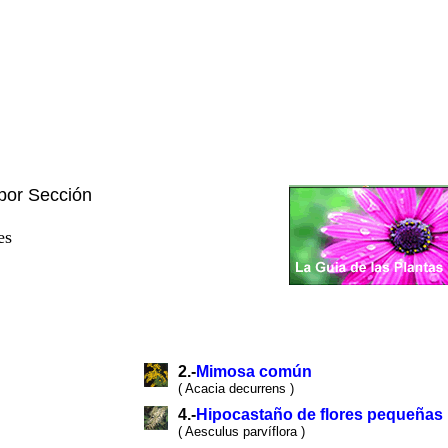
 por Sección
es
2.-
Mimosa común
( Acacia decurrens )
4.-
Hipocastaño de flores pequeñas
( Aesculus parvíflora )