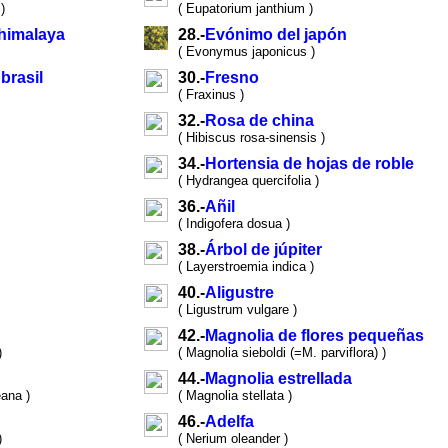
)
( Eupatorium janthium )
 himalaya
28.-
Evónimo del japón
( Evonymus japonicus )
brasil
30.-
Fresno
( Fraxinus )
32.-
Rosa de china
( Hibiscus rosa-sinensis )
34.-
Hortensia de hojas de roble
( Hydrangea quercifolia )
36.-
Añil
( Indigofera dosua )
38.-
Árbol de júpiter
( Layerstroemia indica )
40.-
Aligustre
( Ligustrum vulgare )
42.-
Magnolia de flores pequeñas
)
( Magnolia sieboldi (=M. parviflora) )
44.-
Magnolia estrellada
ana )
( Magnolia stellata )
46.-
Adelfa
)
( Nerium oleander )