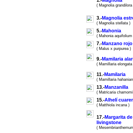
1.-
Magnolia
( Magnolia grandilora 
3.-
Magnolia estr
( Magnolia stellata )
5.-
Mahonia
( Mahonia aquifolium 
7.-
Manzano rojo
( Malus x purpurea )
9.-
Mamilaria ala
( Mamillaria elongata 
11.-
Mamilaria
( Mamillaria hahanian
13.-
Manzanilla
( Matricaria chamomil
15.-
Alhelí cuare
( Matthiola incana )
17.-
Margarita de
livingstone
( Mesembrianthemum 