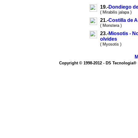
19.-
Dondiego d
( Mirabilis jalapa )
21.-
Costilla de 
( Monstera )
23.-
Miosotis - N
olvides
( Myosotis )
M
Copyright © 1998-2012 - DS Tecnologia®