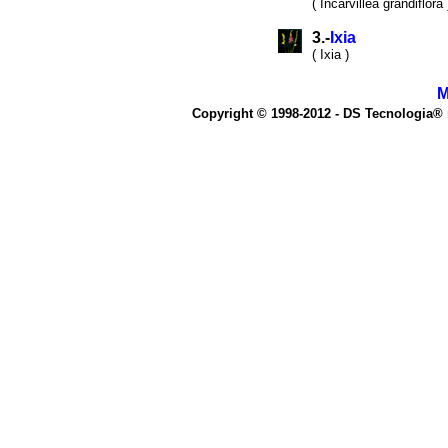
( Incarvillea grandiflora 
3.-
Ixia
( Ixia )
M
Copyright © 1998-2012 - DS Tecnologia®