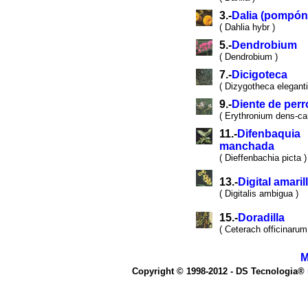
3.-
Dalia (pompón
( Dahlia hybr )
5.-
Dendrobium
( Dendrobium )
7.-
Dicigoteca
( Dizygotheca elegant
9.-
Diente de perr
( Erythronium dens-can
11.-
Difenbaquia
manchada
( Dieffenbachia picta )
13.-
Digital amaril
( Digitalis ambigua )
15.-
Doradilla
( Ceterach officinarum
M
Copyright © 1998-2012 - DS Tecnologia®