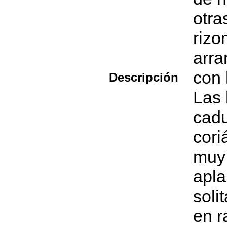
otra
rizo
arr
con 
Descripción
Las 
cadu
cori
muy
apla
soli
en r