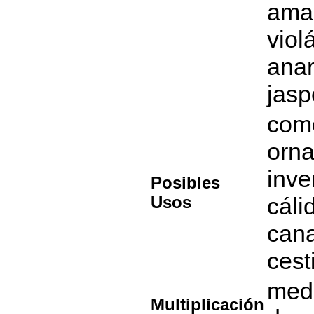
amar
violá
anar
jas
com
orna
inve
Posibles
Usos
cáli
cana
cest
medi
Multiplicación