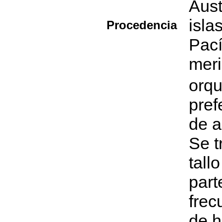
Aust
isla
Procedencia
Pací
meri
orq
pref
de a
Se t
tall
part
frec
de h