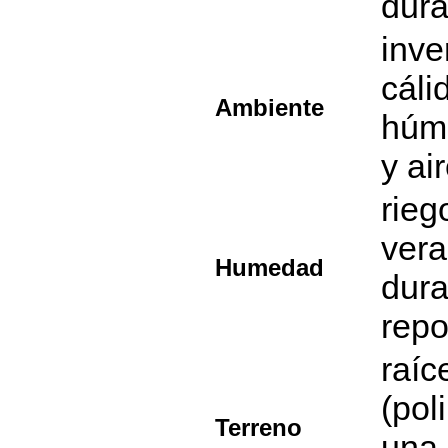
dura
inve
cáli
Ambiente
húm
y ai
rieg
ver
Humedad
dura
repo
raíc
(pol
Terreno
una 