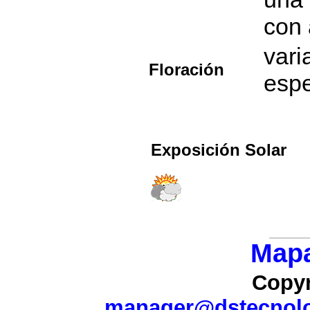
con 
vari
Floración
esp
Exposición Solar
Mapa
Copyr
manager@dstecnolo