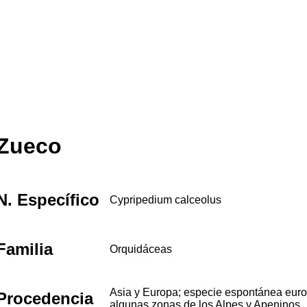
Zueco
N. Específico
Cypripedium calceolus
Familia
Orquidáceas
Asia y Europa; especie espontánea eur
Procedencia
algunas zonas de los Alpes y Apeninos