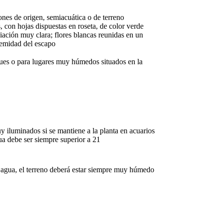
iones de origen, semiacuática o de terreno
, con hojas dispuestas en roseta, de color verde
viación muy clara; flores blancas reunidas en un
remidad del escapo
ques o para lugares muy húmedos situados en la
uy iluminados si se mantiene a la planta en acuarios
ua debe ser siempre superior a 21
el agua, el terreno deberá estar siempre muy húmedo