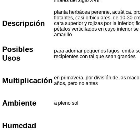
finales del siglo XVIII
planta herbácea perenne, acuática, pr
flotantes, casi orbiculares, de 10-30 c
Descripción
cara superior y rojizas por la inferior;
pétalos verticilados en cuyo interior 
amarillo
Posibles
para adornar pequeños lagos, embalses
Usos
recipientes con tal que sean grandes
en primavera, por división de las macol
Multiplicación
años, pero no antes
Ambiente
a pleno sol
Humedad