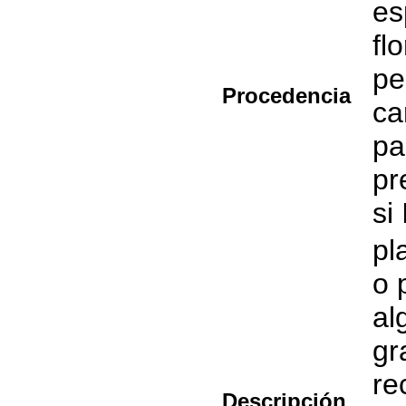
es
fl
pe
Procedencia
ca
pa
pr
si
pl
o 
al
gr
re
Descripción