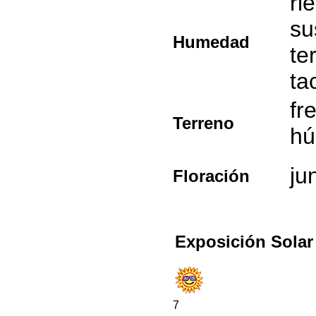
ri
su
Humedad
te
ta
fr
Terreno
hú
ju
Floración
Exposición Solar
7