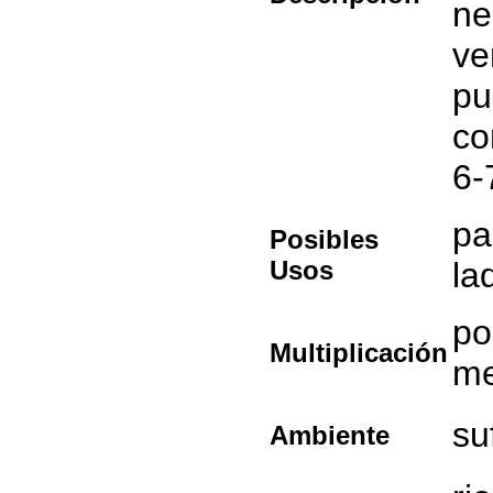
ne
ve
pu
co
6-
pa
Posibles
Usos
la
po
Multiplicación
me
su
Ambiente