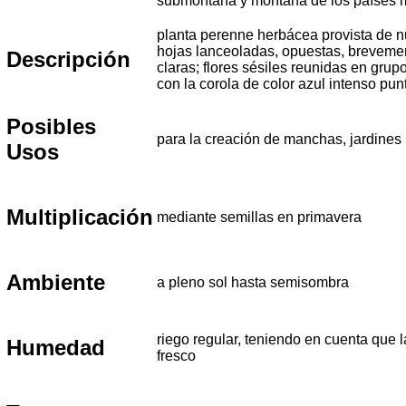
submontana y montana de los países 
planta perenne herbácea provista de n
hojas lanceoladas, opuestas, brevemen
Descripción
claras; flores sésiles reunidas en grupo
con la corola de color azul intenso pu
Posibles
para la creación de manchas, jardines 
Usos
Multiplicación
mediante semillas en primavera
Ambiente
a pleno sol hasta semisombra
riego regular, teniendo en cuenta que l
Humedad
fresco