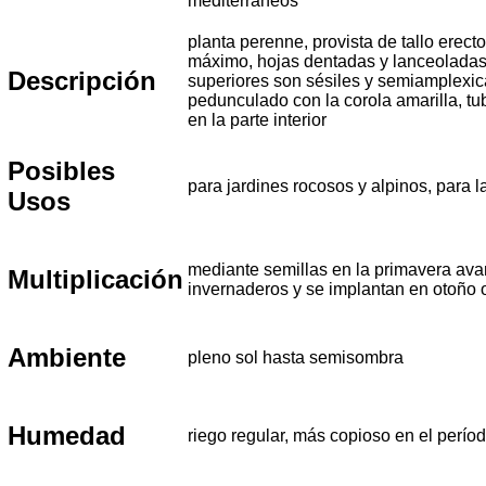
mediterráneos
planta perenne, provista de tallo erect
máximo, hojas dentadas y lanceoladas, 
Descripción
superiores son sésiles y semiamplexica
pedunculado con la corola amarilla, t
en la parte interior
Posibles
para jardines rocosos y alpinos, para
Usos
mediante semillas en la primavera avan
Multiplicación
invernaderos y se implantan en otoño o
Ambiente
pleno sol hasta semisombra
Humedad
riego regular, más copioso en el perío