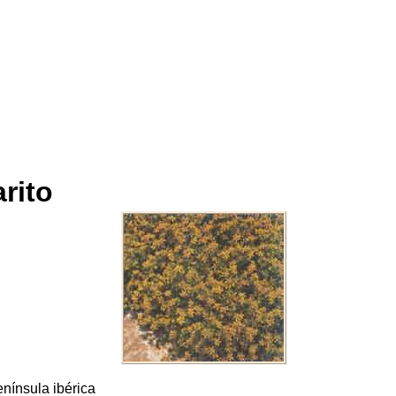
rito
enínsula ibérica