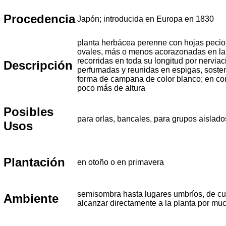
Procedencia
Japón; introducida en Europa en 1830
planta herbácea perenne con hojas pecio
ovales, más o menos acorazonadas en la ba
recorridas en toda su longitud por nerviaci
Descripción
perfumadas y reunidas en espigas, sosten
forma de campana de color blanco; en con
poco más de altura
Posibles
para orlas, bancales, para grupos aislado
Usos
Plantación
en otoño o en primavera
semisombra hasta lugares umbríos, de cu
Ambiente
alcanzar directamente a la planta por mu