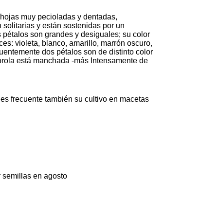
n hojas muy pecioladas y dentadas,
 solitarias y están sostenidas por un
 pétalos son grandes y desiguales; su color
s: violeta, blanco, amarillo, marrón oscuro,
cuentemente dos pétalos son de distinto color
a corola está manchada -más Intensamente de
; es frecuente también su cultivo en macetas
r semillas en agosto