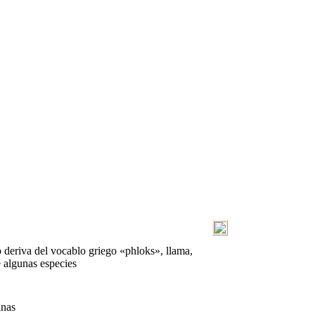
o deriva del vocablo griego «phloks», llama,
e algunas especies
anas