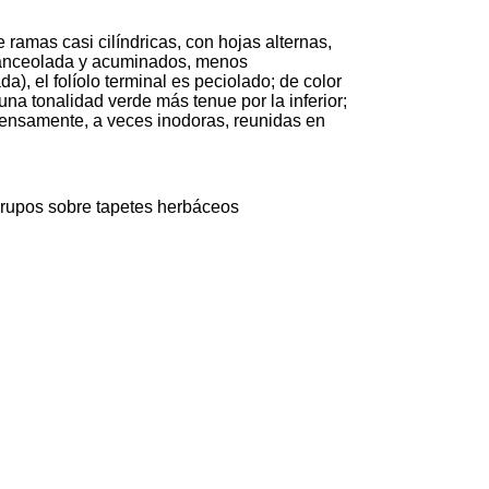
e ramas casi cilíndricas, con hojas alternas,
a lanceolada y acuminados, menos
), el folíolo terminal es peciolado; de color
 una tonalidad verde más tenue por la inferior;
tensamente, a veces inodoras, reunidas en
grupos sobre tapetes herbáceos