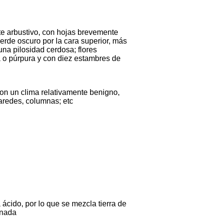
te arbustivo, con hojas brevemente
erde oscuro por la cara superior, más
 una pilosidad cerdosa; flores
ta o púrpura y con diez estambres de
con un clima relativamente benigno,
aredes, columnas; etc
 ácido, por lo que se mezcla tierra de
onada