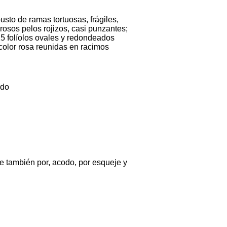
usto de ramas tortuosas, frágiles,
osos pelos rojizos, casi punzantes;
5 folíolos ovales y redondeados
 color rosa reunidas en racimos
ado
 también por, acodo, por esqueje y