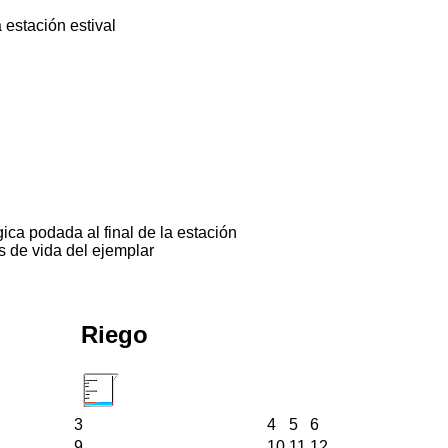
 estación estival
ica podada al final de la estación
s de vida del ejemplar
Riego
3
4
5
6
9
10
11
12