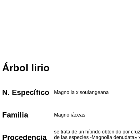
Árbol lirio
N. Específico
Magnolia x soulangeana
Familia
Magnoliáceas
se trata de un híbrido obtenido por cr
Procedencia
de las especies -Magnolia denudata» 