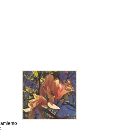
uzamiento
x