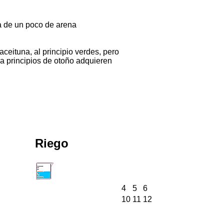
da de un poco de arena
eituna, al principio verdes, pero
 principios de otoño adquieren
Riego
4
5
6
10
11
12