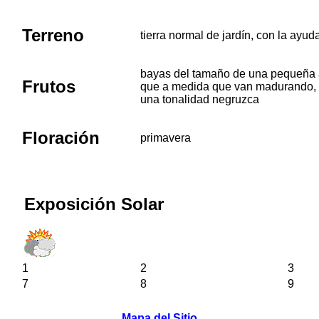
Terreno
tierra normal de jardín, con la ayu
bayas del tamaño de una pequeña ac
Frutos
que a medida que van madurando, a
una tonalidad negruzca
Floración
primavera
Exposición Solar
1
2
3
7
8
9
Mapa del Sitio