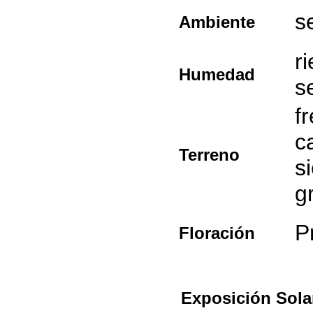
s
Ambiente
r
Humedad
s
f
c
Terreno
s
g
P
Floración
Exposición Sola