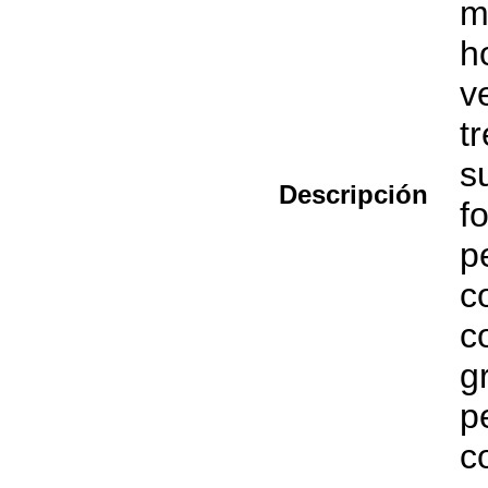
m
h
v
t
s
Descripción
f
p
c
c
g
p
c