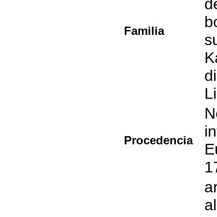
d
b
Familia
s
K
d
L
N
i
Procedencia
E
1
a
a