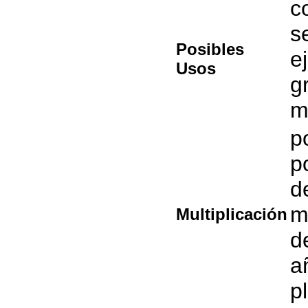
c
s
Posibles
e
Usos
g
m
p
p
d
m
Multiplicación
d
a
p