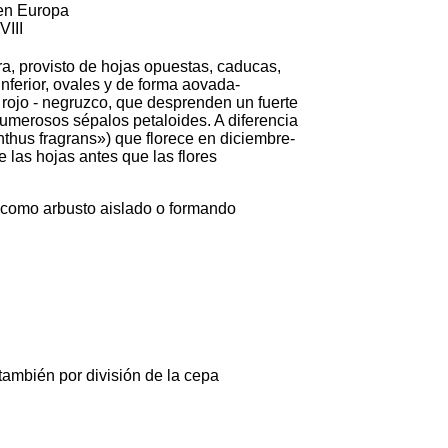
 en Europa
VIII
ra, provisto de hojas opuestas, caducas,
inferior, ovales y de forma aovada-
 rojo - negruzco, que desprenden un fuerte
umerosos sépalos petaloides. A diferencia
thus fragrans») que florece en diciembre-
e las hojas antes que las flores
 como arbusto aislado o formando
también por división de la cepa