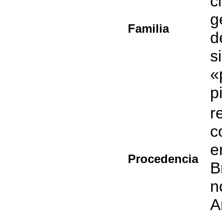
c
g
Familia
d
s
«
p
r
c
e
Procedencia
B
n
A