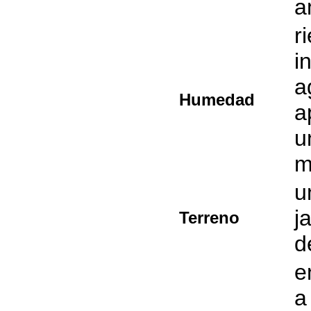
a
r
i
a
Humedad
a
u
m
u
j
Terreno
d
e
a