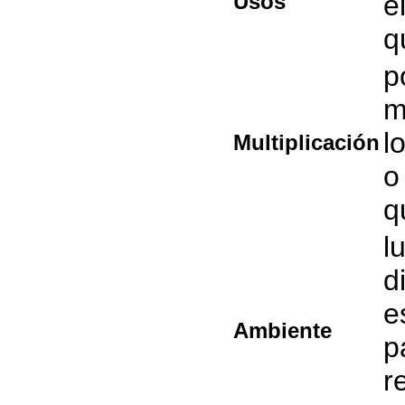
Usos
e
q
p
m
l
Multiplicación
o
q
l
d
e
Ambiente
p
r