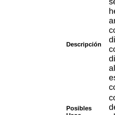
s
h
a
c
d
Descripción
c
d
a
e
c
c
d
Posibles