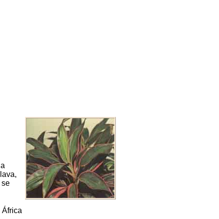
la
lava,
 se
 África