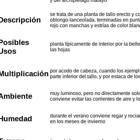
y del archipiélago malayo
se trata de una planta de tallo erecto y 
Descripción
oblongo-lanceolada, terminadas en punta 
rojo con manchas y estrías de color blanc
Posibles
planta típicamente de interior por la bell
Usos
las hojas
por acodo de cabeza, cuando los ejempl
Multiplicación
parte inferior del tallo, y por estaca de l
muy luminoso, pero no directamente sole
Ambiente
conviene evitar las corrientes de aire y
durante el verano conviene regar y roci
Humedad
en los meses de invierno