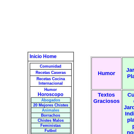
Inicio Home
Comunidad
Jar
Recetas Caseras
Humor
Pl
Recetas Cocina
Internacional
Humor
Horoscopo
Te
xtos
Cu
Abogados
Graciosos
20 Mejores Chistes
Jard
Animales
Ind
Borrachos
pl
Chistes Malos
Feministas
Futbol
no